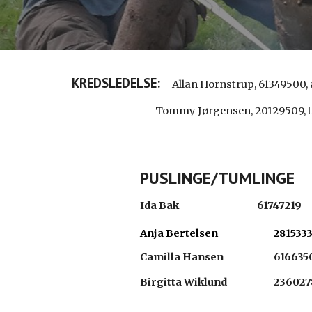
KREDSLEDELSE:
Allan Hornstrup, 61349500
Tommy Jørgensen, 20129509, t
PUSLINGE/TUMLINGE
Ida Bak
61747219
Anja Bertelsen
281533
Camilla Hansen
616635
Birgitta Wiklund
236027