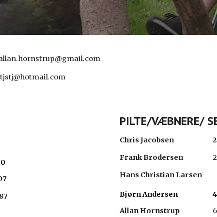
, allan.hornstrup@gmail.com
tjstj@hotmail.com
PILTE/VÆBNERE/ S
Chris Jacobsen
2
Frank Brodersen
2
30
Hans Christian Larsen
07
Bjørn Andersen
4
87
Allan Hornstrup
6