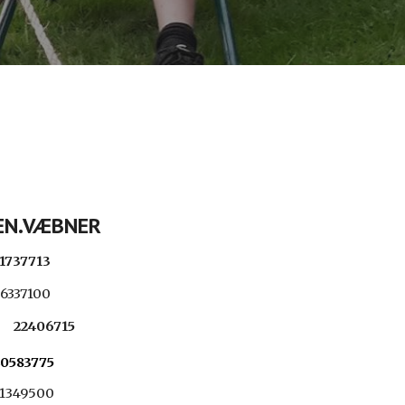
EN.VÆBNER
1737713
6337100
22406715
0583775
1349500