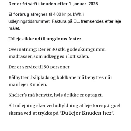
Der er fri wi-fi i knuden efter 1. januar. 2025.
El forbrug
afregnes til 4.00 kr. pr. kWh. i
udlejningstidsrummet.
Faktura på EL. fremsendes efter leje
målet.
Udlejes
ikke ud til ungdoms fester.
Overnatning: Der er 30 stk. gode skumgummi
madrasser, som udlægges i loft salen.
Der er service til 50 personer.
Bålhytten, bålplads og boldbane må benyttes når
man lejer Knuden.
Shelter's må benytte, hvis de ikke er optaget.
Alt udlejning sker ved udfyldning af leje forespørgsel
Du
lejer Knuden her
skema ved at trykke på "
".