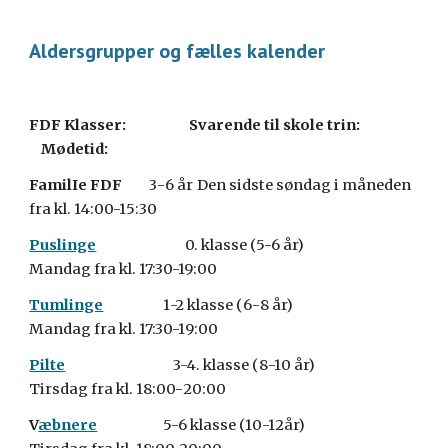
Aldersgrupper og fælles kalender
F
DF Klasser: Svarende til skole trin:
Mødetid:
FamilIe FDF
3
-
6
år
Den sidste søndag i måneden
fra kl. 1
4
:
0
0-1
5
:
3
0
Puslinge
0.
klasse (5-6 år)
Mandag fra kl. 17:30-19:00
Tumlinge
1
-2 klasse (
6
-
8
år)
Mandag fra kl. 17:30-1
9:00
Pilte
3-4.
klasse (
8
-1
0
år)
Tirs
dag fra kl. 1
8
:
0
0-
20
:
0
0
V
æbnere
5
-6 klasse (1
0
-1
2
år)