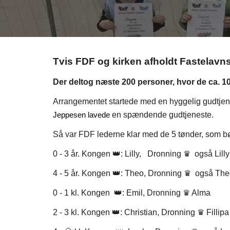
Tvis FDF og kirken afholdt Fastelavns
Der deltog næste 200 personer, hvor de ca. 10
Arrangementet startede med en hyggelig gudtje
en spændende gudtjeneste.
Jeppesen
lavede
Så var FDF lederne klar med de 5 tønder, som 
0 - 3 år. Kongen
👑
: Lilly, Dronning ♛ også Lilly
4 - 5 år. Kongen
👑
: Theo, Dronning
♛ også The
0 - 1 kl. Kongen
👑:
Emil
, Dronning ♛ Alma
2 - 3 kl. Kongen
👑:
Christian
, Dronning ♛
Fillip