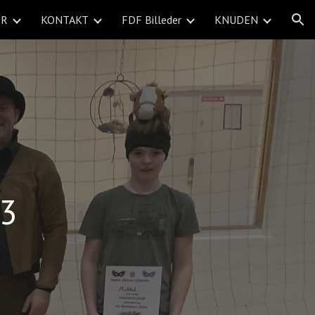
ER
KONTAKT
FDF Billeder
KNUDEN
ion
23