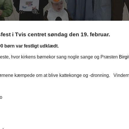
fest i Tvis centret søndag den 19. februar.
0 børn var festligt udklædt.
neste, hvor kirkens børnekor sang nogle sange og Præsten
Birg
børnene kæmpede om at blive kattekonge og -dronning. Vindern
o
a