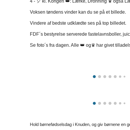
4 - 🎈 kl. Kongen
👑:
Lærke
, Dronning ♛ også L
Voksen tøndens vinder kan du se på et billede.
Vindere af bedste udklædte ses på top billedet.
FDF´s bestyrelse serverede fastelavnsboller, juic
Se foto´s fra dagen. Alle 👑 og♛ har givet tillad
Hold børnefødselsdag i Knuden, og giv børnene en go