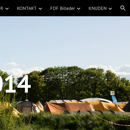
ER
KONTAKT
FDF Billeder
KNUDEN
ion
014