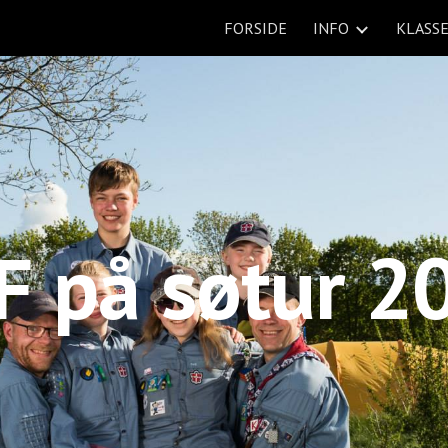
FORSIDE
INFO
KLASS
ip to main content
Skip to navigat
F på søtur 2